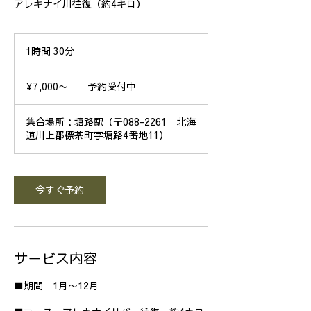
アレキナイ川往復（約4キロ）
1時間 30分
1
時
¥7,000〜
3
予
¥7,000〜 予約受付中
0
約
受
分
付
集合場所：塘路駅（〒088-2261 北海
中
道川上郡標茶町字塘路4番地11）
今すぐ予約
サービス内容
■期間 1月〜12月