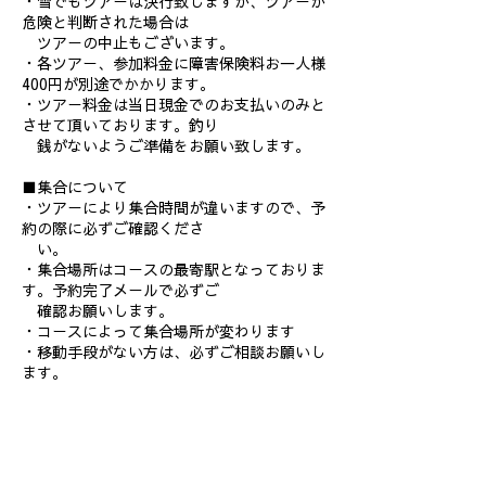
・雪でもツアーは決行致しますが、ツアーが
危険と判断された場合は
ツアーの中止もございます。
・各ツアー、参加料金に障害保険料お一人様
400円が別途でかかります。
・ツアー料金は当日現金でのお支払いのみと
させて頂いております。釣り
銭がないようご準備をお願い致します。
■集合について
・ツアーにより集合時間が違いますので、予
約の際に必ずご確認くださ
い。
・集合場所はコースの最寄駅となっておりま
す。予約完了メールで必ずご
確認お願いします。
・コースによって集合場所が変わります
・移動手段がない方は、必ずご相談お願いし
ます。
■服装について
・雪の上を歩いたり、自然の中でのご体験で
すので、動きやすい服装で
お願い致します。（スニーカーはNG,スノ