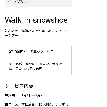
せください。
Walk in snowshoe
初心者から経験者までが楽しめるスノーシュ
ーツアー
¥7,000
円〜
¥7,000円〜 冬季ツアー終了
冬
季
ツ
ア
集合場所 塘路駅、遠矢駅、大楽毛
ー
駅、またはホテル送迎
終
了
サービス内容
■期間 1月1日〜3月20日
■コース 村田公園、北斗遺跡、サルボ サ